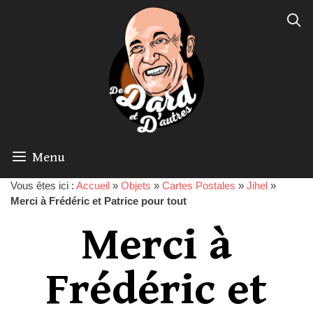
Menu
Vous êtes ici :
Accueil
»
Objets
»
Cartes Postales
»
Jihel
»
Merci à Frédéric et Patrice pour tout
Merci à
Frédéric et