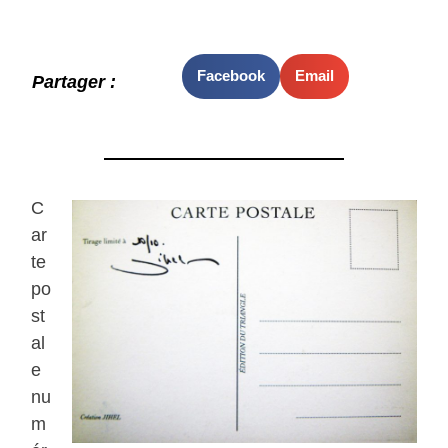
Facebook
Email
Partager :
C
ar
te
po
st
al
e
nu
m