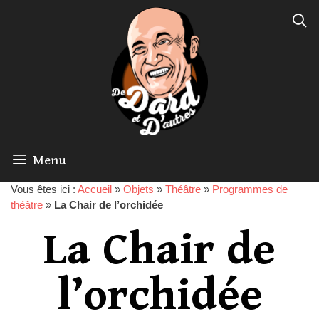
Menu
Vous êtes ici :
Accueil
»
Objets
»
Théâtre
»
Programmes de
théâtre
»
La Chair de l’orchidée
La Chair de
l’orchidée