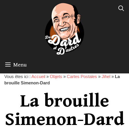
Menu
Vous êtes ici :
Accueil
»
Objets
»
Cartes Postales
»
Jihel
»
La
brouille Simenon-Dard
La brouille
Simenon-Dard