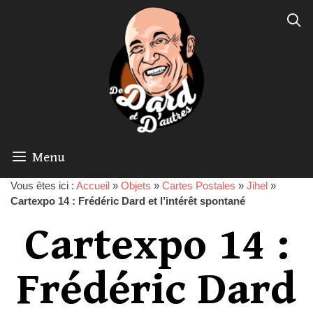
Menu
Vous êtes ici :
Accueil
»
Objets
»
Cartes Postales
»
Jihel
»
Cartexpo 14 : Frédéric Dard et l’intérêt spontané
Cartexpo 14 :
Frédéric Dard