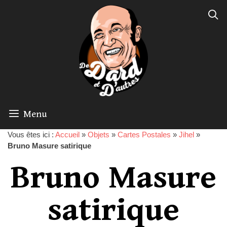
Menu
Vous êtes ici :
Accueil
»
Objets
»
Cartes Postales
»
Jihel
»
Bruno Masure satirique
Bruno Masure
satirique