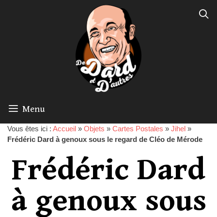
Menu
Vous êtes ici :
Accueil
»
Objets
»
Cartes Postales
»
Jihel
»
Frédéric Dard à genoux sous le regard de Cléo de Mérode
Frédéric Dard
à genoux sous