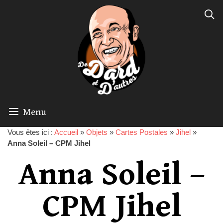
Menu
Vous êtes ici :
Accueil
»
Objets
»
Cartes Postales
»
Jihel
»
Anna Soleil – CPM Jihel
Anna Soleil –
CPM Jihel