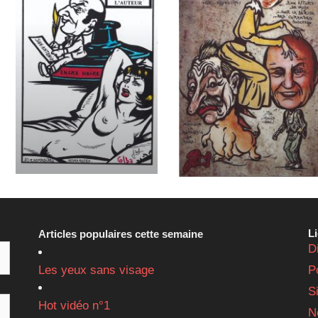
L
Articles populaires cette semaine
D
Les yeux sans visage
P
S
Hot vidéo n°1
N