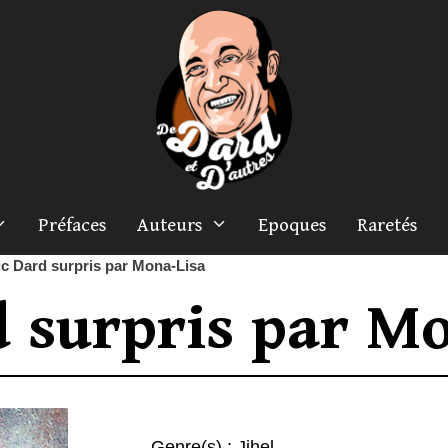
Préfaces
Auteurs
Epoques
Raretés
ic Dard surpris par Mona-Lisa
d surpris par M
Genre(s) :
Jihel