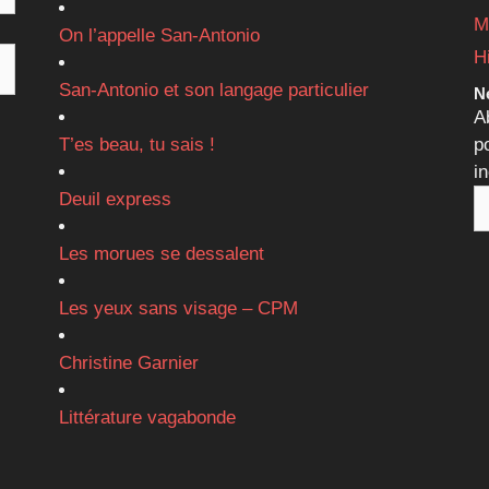
M
On l’appelle San-Antonio
H
San-Antonio et son langage particulier
Ne
A
T’es beau, tu sais !
p
i
Deuil express
Les morues se dessalent
Les yeux sans visage – CPM
Christine Garnier
Littérature vagabonde