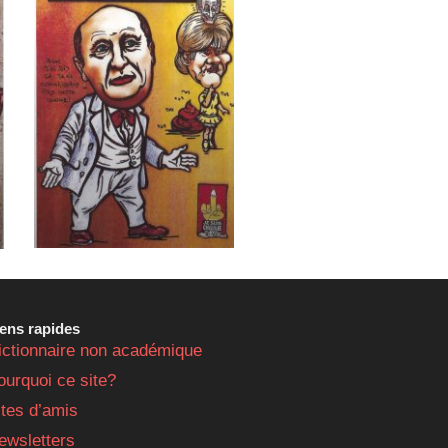
iens rapides
ictionnaire non académique
ourquoi ce site?
ites d’amis
ewsletters