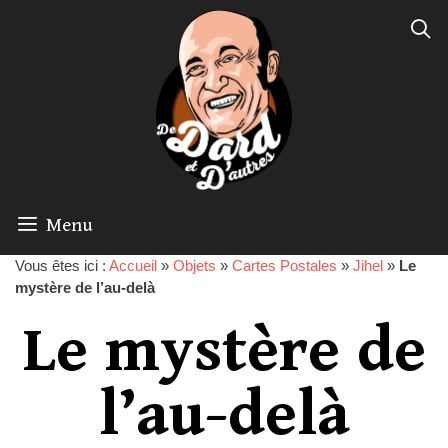
Menu
Vous êtes ici :
Accueil
»
Objets
»
Cartes Postales
»
Jihel
»
Le
mystère de l’au-delà
Le mystère de
l’au-delà