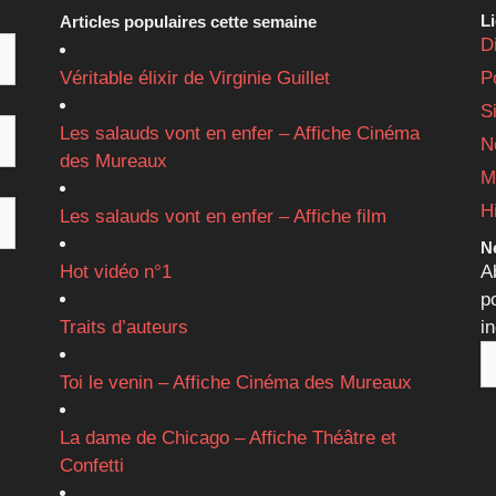
L
Articles populaires cette semaine
D
Véritable élixir de Virginie Guillet
P
S
Les salauds vont en enfer – Affiche Cinéma
N
des Mureaux
M
H
Les salauds vont en enfer – Affiche film
Ne
Hot vidéo n°1
A
p
Traits d’auteurs
i
Toi le venin – Affiche Cinéma des Mureaux
La dame de Chicago – Affiche Théâtre et
Confetti