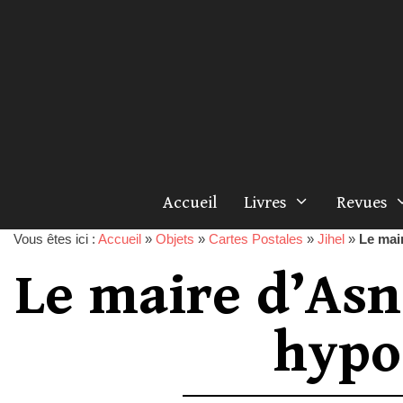
Accueil
Livres
Revues
Vous êtes ici :
Accueil
»
Objets
»
Cartes Postales
»
Jihel
»
Le mair
Le maire d’Asni
hypo