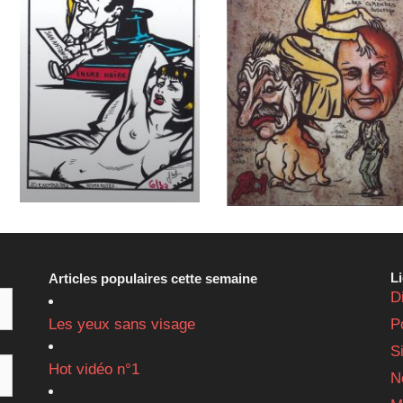
L
Articles populaires cette semaine
D
Les yeux sans visage
P
S
Hot vidéo n°1
N