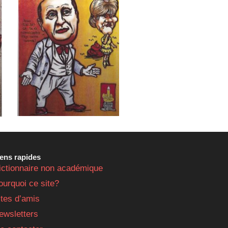
iens rapides
ictionnaire non académique
ourquoi ce site?
ites d’amis
ewsletters