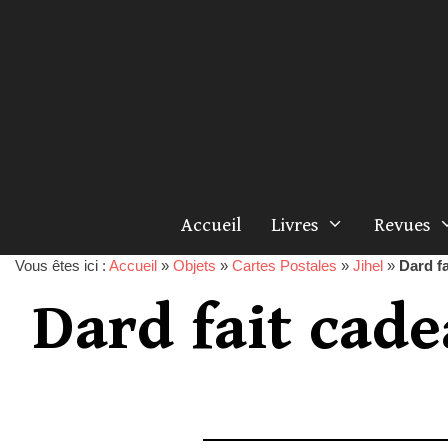
Accueil
Livres
Revues
Vous êtes ici :
Accueil
»
Objets
»
Cartes Postales
»
Jihel
»
Dard f
Dard fait cad