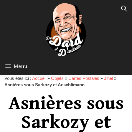
Menu
Vous êtes ici :
Accueil
»
Objets
»
Cartes Postales
»
Jihel
»
Asnières sous Sarkozy et Aeschlimann
Asnières sous
Sarkozy et