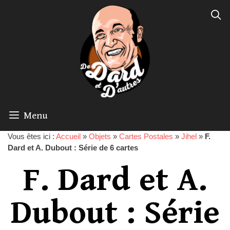
Menu
Vous êtes ici :
Accueil
»
Objets
»
Cartes Postales
»
Jihel
»
F.
Dard et A. Dubout : Série de 6 cartes
F. Dard et A.
Dubout : Série