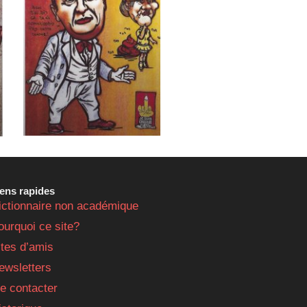
iens rapides
ictionnaire non académique
ourquoi ce site?
ites d’amis
ewsletters
e contacter