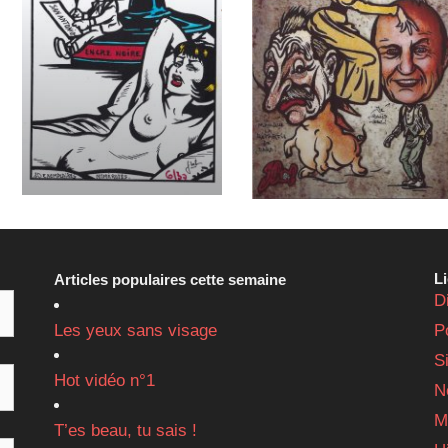
L
Articles populaires cette semaine
D
Les yeux sans visage
P
S
Hot vidéo n°1
N
M
T’es beau, tu sais !