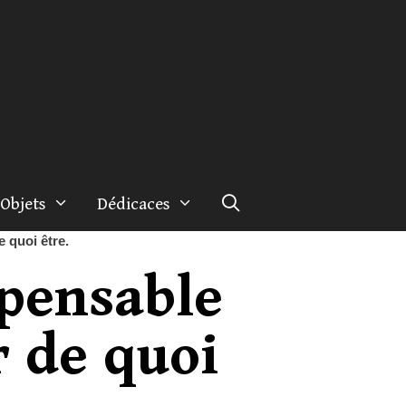
Objets
Dédicaces
e quoi être.
spensable
r de quoi