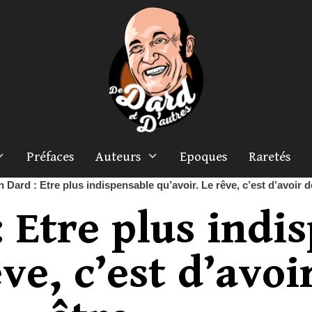
Préfaces
Auteurs
Epoques
Raretés
n Dard : Etre plus indispensable qu’avoir. Le rêve, c’est d’avoir d
: Etre plus indi
ve, c’est d’avoi