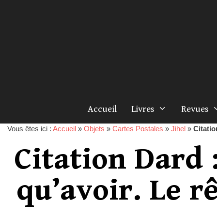
Accueil
Livres
Revues
Vous êtes ici :
Accueil
»
Objets
»
Cartes Postales
»
Jihel
»
Citatio
Citation Dard 
qu’avoir. Le rê