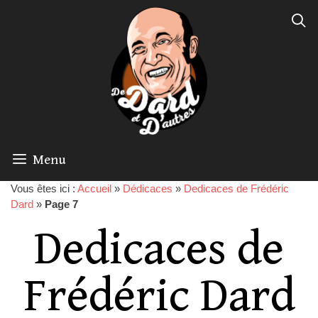
Menu
Vous êtes ici :
Accueil
»
Dédicaces
»
Dedicaces de Frédéric
Dard
»
Page 7
Dedicaces de
Frédéric Dard