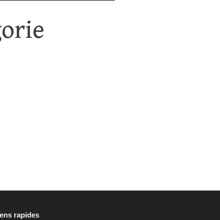
orie
iens rapides