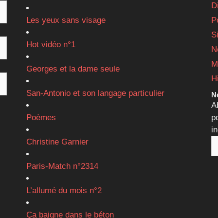
D
Les yeux sans visage
P
S
Hot vidéo n°1
N
M
Georges et la dame seule
H
San-Antonio et son langage particulier
Ne
A
Poèmes
p
i
Christine Garnier
Paris-Match n°2314
L’allumé du mois n°2
Ça baigne dans le béton