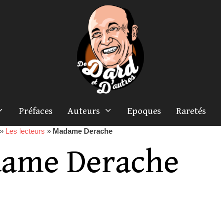
Préfaces
Auteurs
Epoques
Raretés
»
Les lecteurs
»
Madame Derache
ame Derache