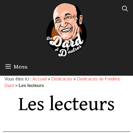
Menu
Vous êtes ici :
Accueil
»
Dédicaces
»
Dedicaces de Frédéric
Dard
»
Les lecteurs
Les lecteurs