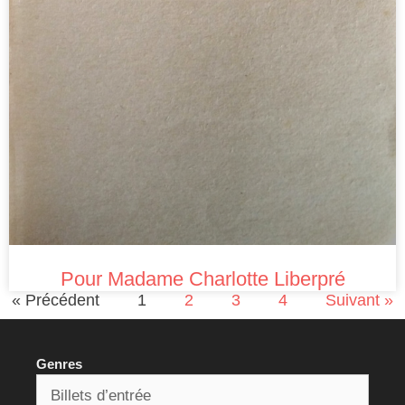
Pour Madame Charlotte Liberpré
« Précédent
1
2
3
4
Suivant »
Genres