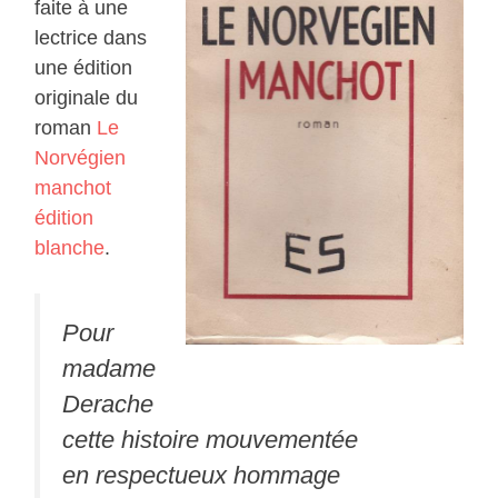
faite à une
lectrice dans
une édition
originale du
roman
Le
Norvégien
manchot
édition
blanche
.
Pour
madame
Derache
cette histoire mouvementée
en respectueux hommage