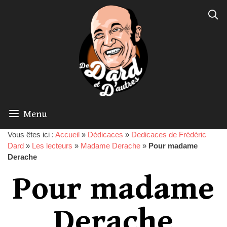
Menu
Vous êtes ici :
Accueil
»
Dédicaces
»
Dedicaces de Frédéric
Dard
»
Les lecteurs
»
Madame Derache
»
Pour madame
Derache
Pour madame
Derache