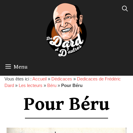
Menu
Vous êtes ici :
Accueil
»
Dédicaces
»
Dedicaces de Frédéric
Dard
»
Les lecteurs
»
Béru
»
Pour Béru
Pour Béru