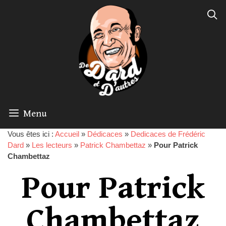
Menu
Vous êtes ici :
Accueil
»
Dédicaces
»
Dedicaces de Frédéric
Dard
»
Les lecteurs
»
Patrick Chambettaz
»
Pour Patrick
Chambettaz
Pour Patrick
Chambettaz