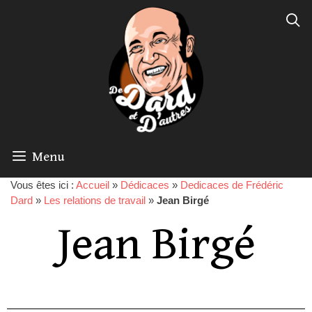
Menu
Vous êtes ici :
Accueil
»
Dédicaces
»
Dedicaces de Frédéric
Dard
»
Les relations de travail
»
Jean Birgé
Jean Birgé