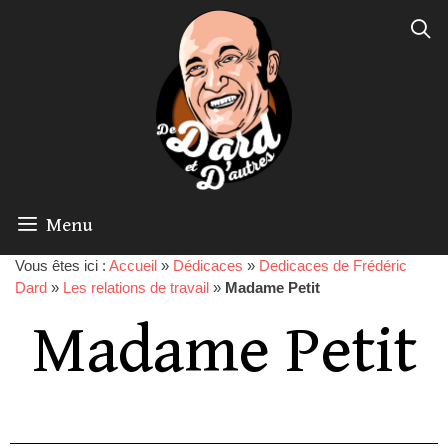
Menu
Vous êtes ici :
Accueil
»
Dédicaces
»
Dedicaces de Frédéric
Dard
»
Les relations de travail
»
Madame Petit
Madame Petit