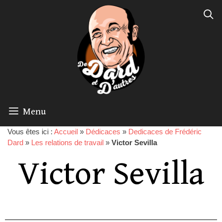
Menu
Vous êtes ici :
Accueil
»
Dédicaces
»
Dedicaces de Frédéric
Dard
»
Les relations de travail
»
Victor Sevilla
Victor Sevilla