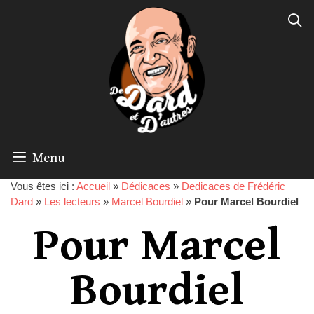
Menu
Vous êtes ici :
Accueil
»
Dédicaces
»
Dedicaces de Frédéric
Dard
»
Les lecteurs
»
Marcel Bourdiel
»
Pour Marcel Bourdiel
Pour Marcel
Bourdiel