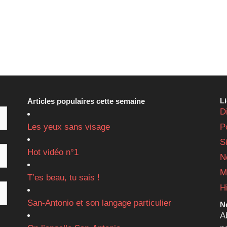
L
Articles populaires cette semaine
D
Les yeux sans visage
P
S
Hot vidéo n°1
N
M
T’es beau, tu sais !
H
San-Antonio et son langage particulier
Ne
A