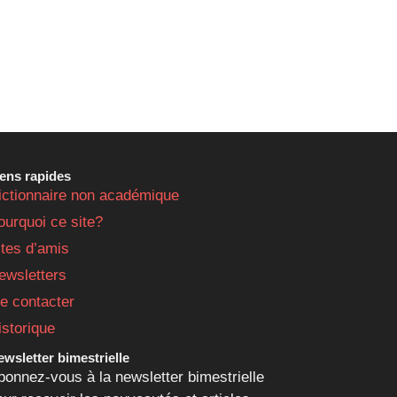
iens rapides
ictionnaire non académique
ourquoi ce site?
ites d’amis
ewsletters
e contacter
istorique
wsletter bimestrielle
bonnez-vous à la newsletter bimestrielle