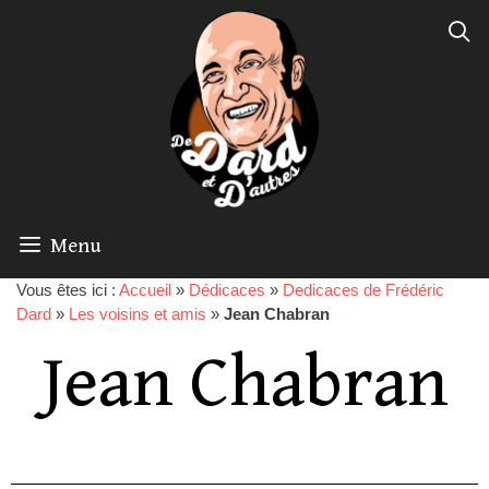
Menu
Vous êtes ici :
Accueil
»
Dédicaces
»
Dedicaces de Frédéric
Dard
»
Les voisins et amis
»
Jean Chabran
Jean Chabran