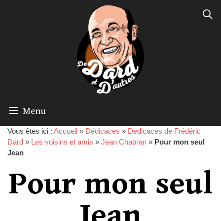
Menu
Vous êtes ici :
Accueil
»
Dédicaces
»
Dedicaces de Frédéric
Dard
»
Les voisins et amis
»
Jean Chabran
»
Pour mon seul
Jean
Pour mon seul
Jean