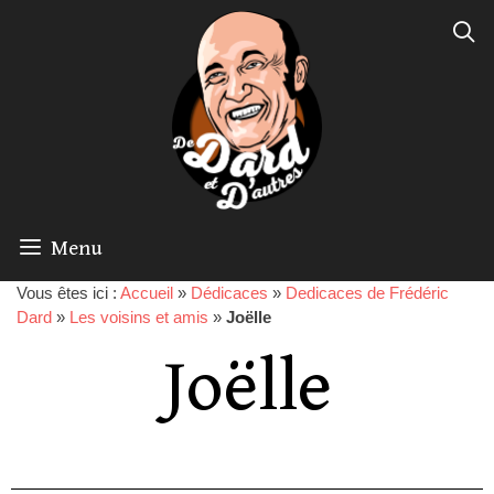
Menu
Vous êtes ici :
Accueil
»
Dédicaces
»
Dedicaces de Frédéric
Dard
»
Les voisins et amis
»
Joëlle
Joëlle