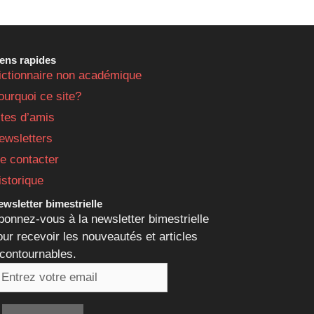
iens rapides
ictionnaire non académique
ourquoi ce site?
ites d’amis
ewsletters
e contacter
istorique
wsletter bimestrielle
bonnez-vous à la newsletter bimestrielle
our recevoir les nouveautés et articles
ncontournables.