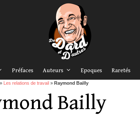
Préfaces
Auteurs
Epoques
Raretés
»
Les relations de travail
»
Raymond Bailly
mond Bailly