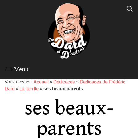
Menu
Vous êtes ici :
Accueil
»
Dédicaces
»
Dedicaces de Frédéric
Dard
»
La famille
»
ses beaux-parents
ses beaux-
parents