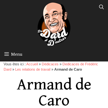
Menu
Vous êtes ici :
Accueil
»
Dédicaces
»
Dedicaces de Frédéric
Dard
»
Les relations de travail
»
Armand de Caro
Armand de
Caro