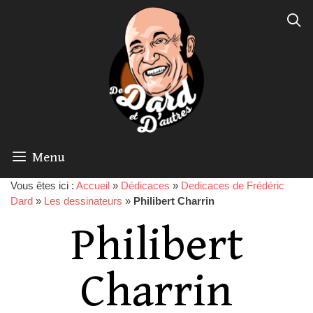
Menu
Vous êtes ici :
Accueil
»
Dédicaces
»
Dedicaces de Frédéric
Dard
»
Les dessinateurs
»
Philibert Charrin
Philibert
Charrin