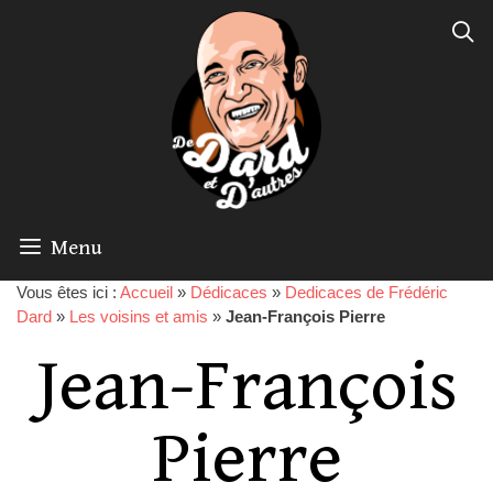
Menu
Vous êtes ici :
Accueil
»
Dédicaces
»
Dedicaces de Frédéric
Dard
»
Les voisins et amis
»
Jean-François Pierre
Jean-François
Pierre