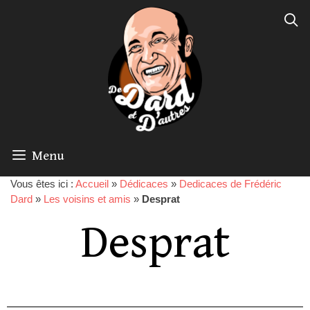
Menu
Vous êtes ici :
Accueil
»
Dédicaces
»
Dedicaces de Frédéric
Dard
»
Les voisins et amis
»
Desprat
Desprat