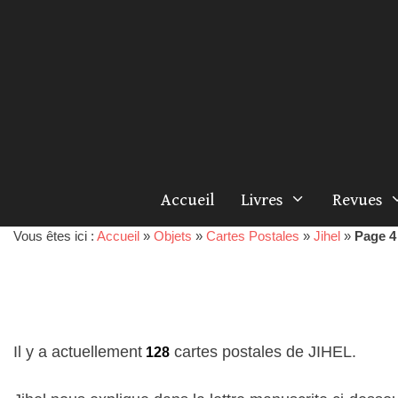
Accueil
Livres
Revues
Vous êtes ici :
Accueil
»
Objets
»
Cartes Postales
»
Jihel
»
Page 4
Il y a actuellement
cartes postales de JIHEL.
128