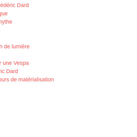
rédéric Dard
gue
mythe
é
n de lumière
ur une Vespa
ric Dard
urs de matérialisation