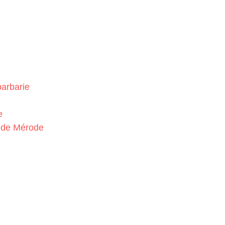
barbarie
e
o de Mérode