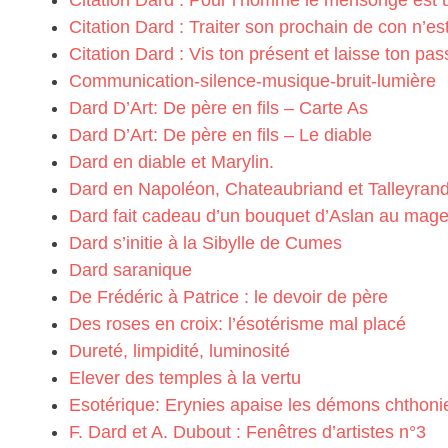
Citation Dard : Pour l’homme le mensonge est u
Citation Dard : Traiter son prochain de con n’es
Citation Dard : Vis ton présent et laisse ton pass
Communication-silence-musique-bruit-lumière
Dard D’Art: De père en fils – Carte As
Dard D’Art: De père en fils – Le diable
Dard en diable et Marylin.
Dard en Napoléon, Chateaubriand et Talleyran
Dard fait cadeau d’un bouquet d’Aslan au mag
Dard s’initie à la Sibylle de Cumes
Dard saranique
De Frédéric à Patrice : le devoir de père
Des roses en croix: l’ésotérisme mal placé
Dureté, limpidité, luminosité
Elever des temples à la vertu
Esotérique: Erynies apaise les démons chthoni
F. Dard et A. Dubout : Fenêtres d’artistes n°3