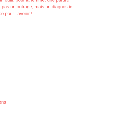
n outil, pour la femme, une parure
t pas un outrage, mais un diagnostic.
é pour l’avenir !
d
e
ens