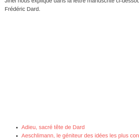
Jihel nous explique dans la lettre manuscrite ci-desso
Frédéric Dard.
Adieu, sacré tête de Dard
Aeschlimann, le géniteur des idées les plus co