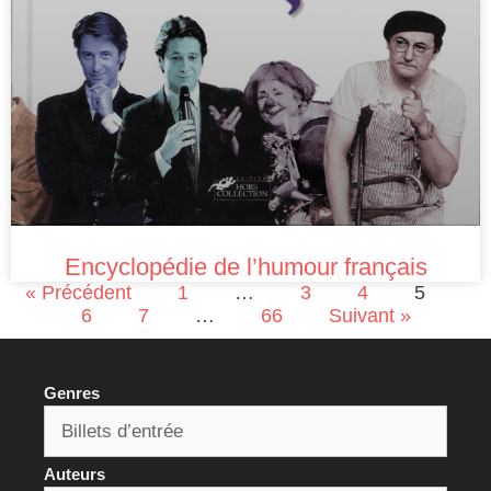
Encyclopédie de l’humour français
« Précédent
1
…
3
4
5
6
7
…
66
Suivant »
Genres
Auteurs