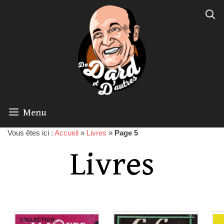
Menu
Vous êtes ici :
Accueil
»
Livres
»
Page 5
Livres