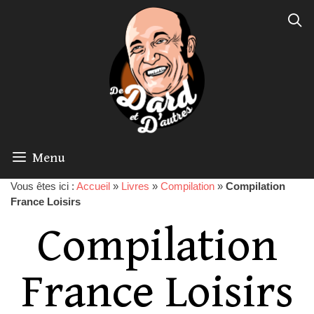
Menu
Vous êtes ici :
Accueil
»
Livres
»
Compilation
»
Compilation
France Loisirs
Compilation
France Loisirs