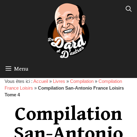
Menu
Vous êtes ici :
Accueil
»
Livres
»
Compilation
»
Compilation
France Loisirs
»
Compilation San-Antonio France Loisirs
Tome 4
Compilation
San-Antonio