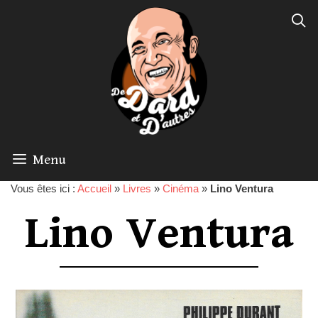
Menu
Vous êtes ici :
Accueil
»
Livres
»
Cinéma
»
Lino Ventura
Lino Ventura