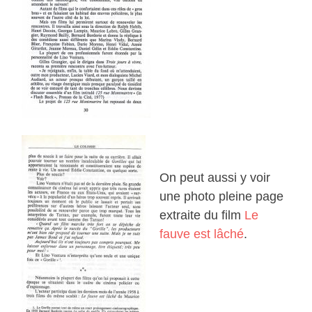
On peut aussi y voir
une photo pleine page
extraite du film
Le
fauve est lâché
.