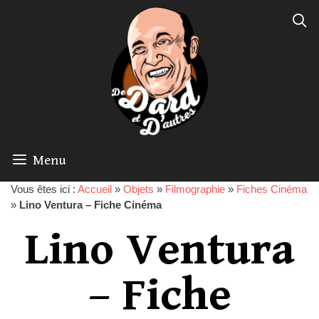
Menu
Vous êtes ici :
Accueil
»
Objets
»
Filmographie
»
Fiches Cinéma
»
Lino Ventura – Fiche Cinéma
Lino Ventura
– Fiche