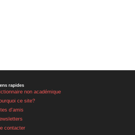
iens rapides
ictionnaire non académique
ourquoi ce site?
ites d’amis
ewsletters
e contacter