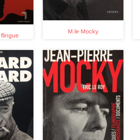
M le Mocky
 flingue