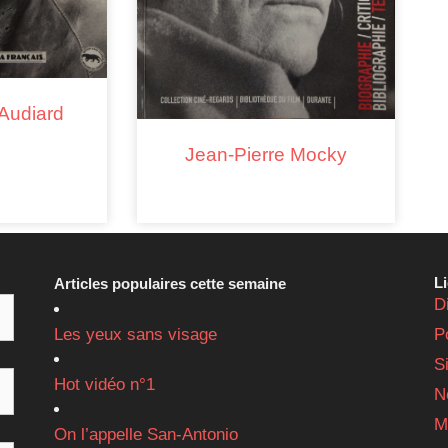
 Audiard
Jean-Pierre Mocky
L
Articles populaires cette semaine
D
Les yeux sans visage
P
S
Hot vidéo n°1
N
M
On l’appelle San-Antonio