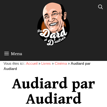
Menu
Vous êtes ici :
Accueil
»
Livres
»
Cinéma
»
Audiard par
Audiard
Audiard par
Audiard