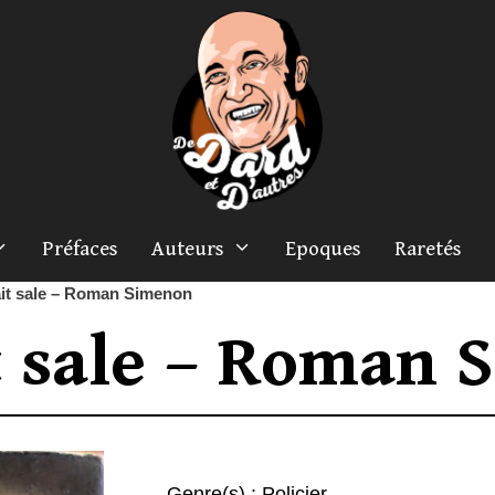
Préfaces
Auteurs
Epoques
Raretés
ait sale – Roman Simenon
it sale – Roman
Genre(s) :
Policier