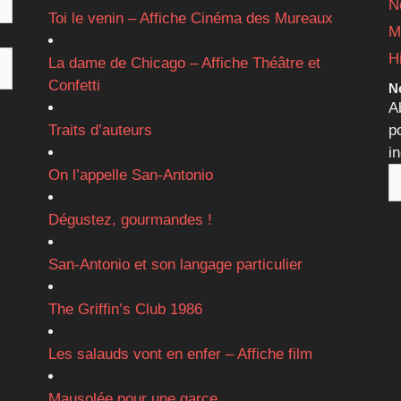
N
Toi le venin – Affiche Cinéma des Mureaux
M
H
La dame de Chicago – Affiche Théâtre et
Confetti
Ne
A
Traits d’auteurs
p
i
On l’appelle San-Antonio
Dégustez, gourmandes !
San-Antonio et son langage particulier
The Griffin’s Club 1986
Les salauds vont en enfer – Affiche film
Mausolée pour une garce