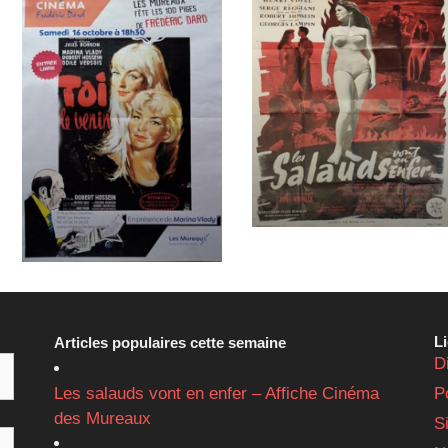
L
Articles populaires cette semaine
D
Les salauds vont en enfer – Affiche Cinéma
P
des Mureaux
S