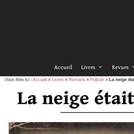
Accueil
Livres
Revues
Vous êtes ici :
Accueil
»
Livres
»
Romans
»
Policier
»
La neige ét
La neige éta