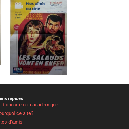
iens rapides
ictionnaire non académique
ourquoi ce site?
ites d’amis