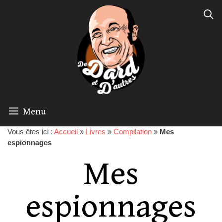
Menu
Vous êtes ici :
Accueil
»
Livres
»
Compilation
»
Mes
espionnages
Mes
espionnages