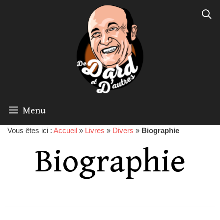
Menu
Vous êtes ici :
Accueil
»
Livres
»
Divers
»
Biographie
Biographie