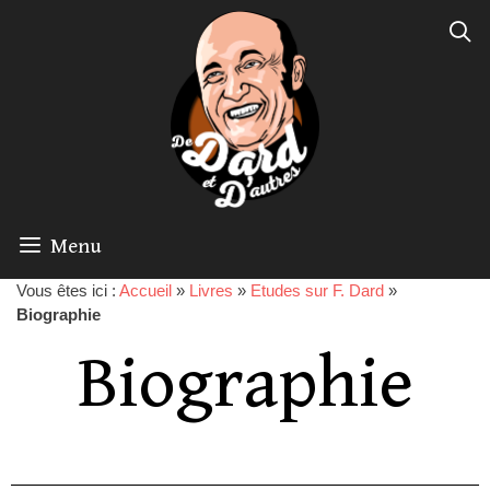
Menu
Vous êtes ici :
Accueil
»
Livres
»
Etudes sur F. Dard
»
Biographie
Biographie