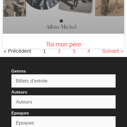
Toi mon père
« Précédent
1
2
3
4
Suivant »
Genres
Auteurs
Epoques