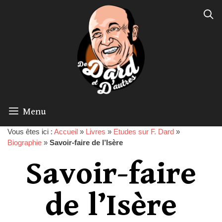
Menu
Vous êtes ici :
Accueil
»
Livres
»
Etudes sur F. Dard
»
Biographie
»
Savoir-faire de l’Isère
Savoir-faire
de l’Isère