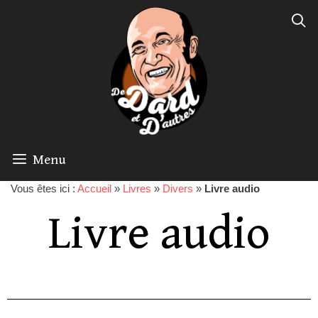
Menu
Vous êtes ici :
Accueil
»
Livres
»
Divers
»
Livre audio
Livre audio