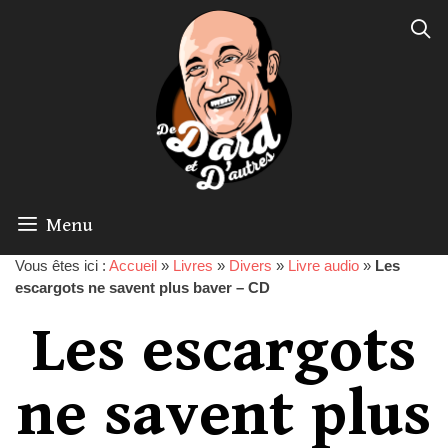
Menu
Vous êtes ici :
Accueil
»
Livres
»
Divers
»
Livre audio
»
Les
escargots ne savent plus baver – CD
Les escargots
ne savent plus