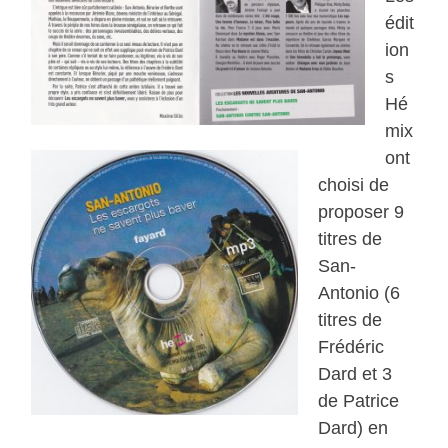
édit
ion
s
Hé
mix
ont
choisi de
proposer 9
titres de
San-
Antonio (6
titres de
Frédéric
Dard et 3
de Patrice
Dard) en