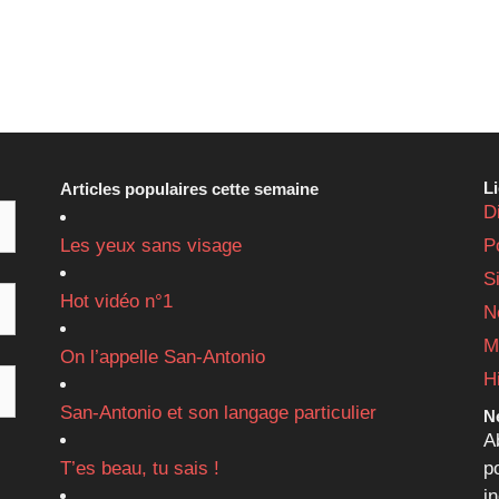
L
Articles populaires cette semaine
D
Les yeux sans visage
P
S
Hot vidéo n°1
N
M
On l’appelle San-Antonio
H
San-Antonio et son langage particulier
Ne
A
T’es beau, tu sais !
p
i