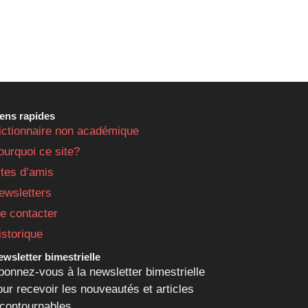
iens rapides
ictionnaire non académique
ourquoi ce site?
ites d’amis
ewsletters
e contacter
istorique
wsletter bimestrielle
bonnez-vous à la newsletter bimestrielle
our recevoir les nouveautés et articles
ncontournables.